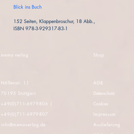
Blick ins Buch
152 Seiten, Klappenbroschur, 18 Abb.,
ISBN 978-3-929317-83-1
memo verlag
Shop
Nöllenstr. 11
AGB
70195 Stuttgart
Datenschutz
+49(0)
711-6979806 |
Cookies
+49(0)
711-6979807
Impressum
info@memoverlag.de
Auslieferung