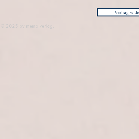
Vertrag wide
© 2025 by memo verlag.