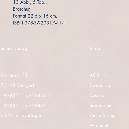
13 Abb., 5 Tab.,
Broschur,
Format 22,5 x 16 cm,
ISBN 978-3-929317-41-1
memo verlag
Shop
Nöllenstr. 11
AGB
70195 Stuttgart
Datenschutz
+49(0)
711-6979806 |
Cookies
+49(0)
711-6979807
Impressum
info@memoverlag.de
Auslieferung
Widerruf