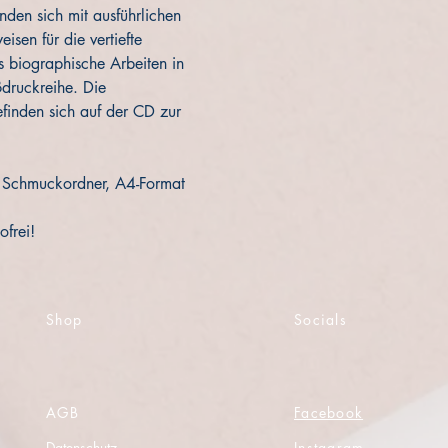
den sich mit ausführlichen 
sen für die vertiefte 
s biographische Arbeiten in 
druckreihe. Die 
inden sich auf der CD zur 
n Schmuckordner, A4-Format
ofrei!
Shop
Socials
AGB
Facebook
Datenschutz
Instagram