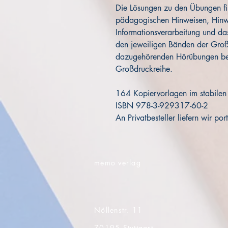
Die Lösungen zu den Übungen fin
pädagogischen Hinweisen, Hinwei
Informationsverarbeitung und da
den jeweiligen Bänden der Groß
dazugehörenden Hörübungen bef
Großdruckreihe.
164 Kopiervorlagen im stabile
ISBN 978-3-929317-60-2
An Privatbesteller liefern wir port
memo verlag
Nöllenstr. 11
70195 Stuttgart