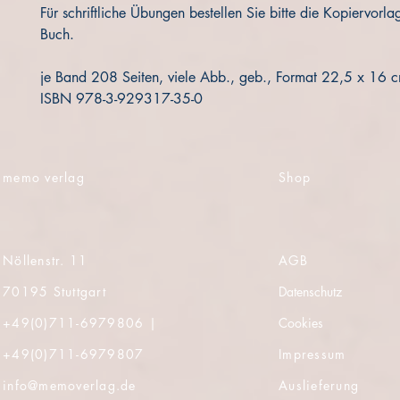
Für schriftliche Übungen bestellen Sie bitte die Kopiervorl
Buch.
je Band 208 Seiten, viele Abb., geb., Format 22,5 x 16 
ISBN 978-3-929317-35-0
memo verlag
Shop
Nöllenstr. 11
AGB
70195 Stuttgart
Datenschutz
+49(0)
711-6979806 |
Cookies
+49(0)
711-6979807
Impressum
info@memoverlag.de
Auslieferung